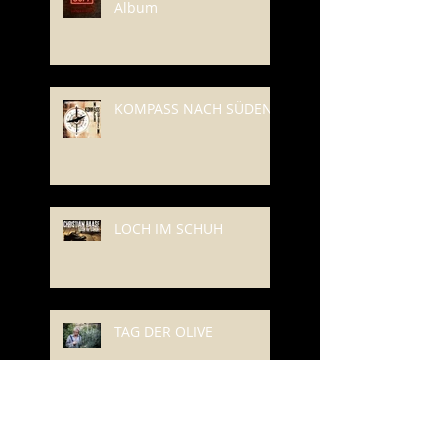
Album
KOMPASS NACH SÜDEN
LOCH IM SCHUH
TAG DER OLIVE
GRAPPA UND GITARREN