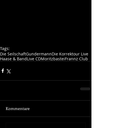
Tags:
Die Seilschaft
Gundermann
Die Korrektour Live
Haase & Band
Live CD
Moritzbastei
Frannz Club
Kommentare