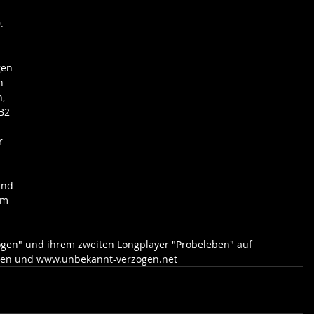
. 
gen 
n 
, 
B2 
-
r 
und 
am 
gen" und ihrem zweiten Longplayer "Probeleben" auf 
en und www.unbekannt-verzogen.net