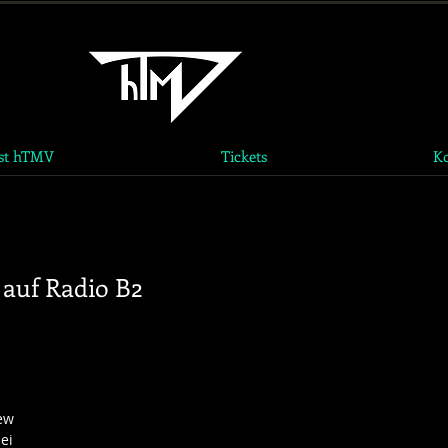
ist hTMV
Tickets
Ko
auf Radio B2
ew 
ei 