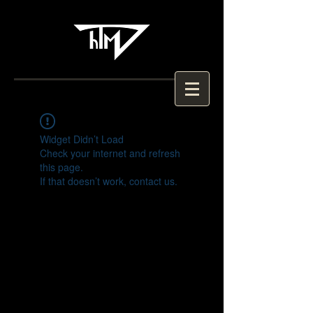
Widget Didn’t Load
Check your internet and refresh
this page.
If that doesn’t work, contact us.