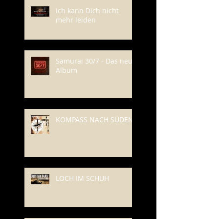
Ich kann Dich nicht
mehr leiden
Samurai 30/7 - Das neue
Album
KOMPASS NACH SÜDEN
LOCH IM SCHUH